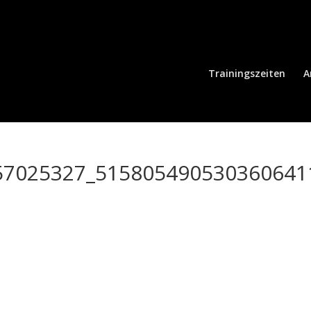
Trainingszeiten
A
57025327_515805490530360641