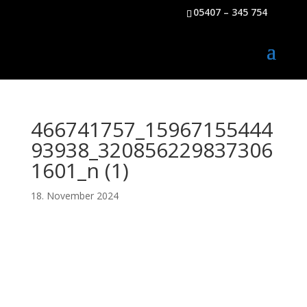
05407 – 345 754
466741757_15967155444
93938_320856229837306
1601_n (1)
18. November 2024